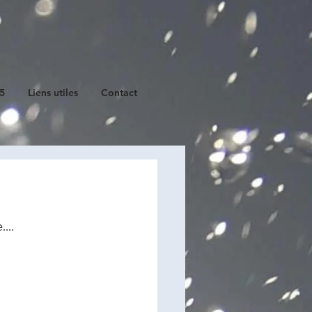
25
Liens utiles
Contact
...