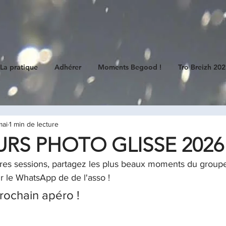
E
La pratique
Adhérer
Moments Begood !
Tro Breizh 20
mai
1 min de lecture
S PHOTO GLISSE 2026
res sessions, partagez les plus beaux moments du groupe.
ir le WhatsApp de de l'asso !
prochain apéro ! 