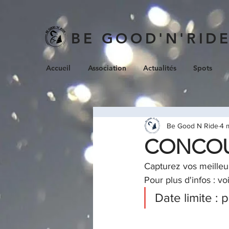
BE GOOD'N'RID
Accueil
Association
Actualités
Spots
Be Good N Ride
4 
CONCOUR
Capturez vos meilleu
Pour plus d'infos : vo
Date limite : 