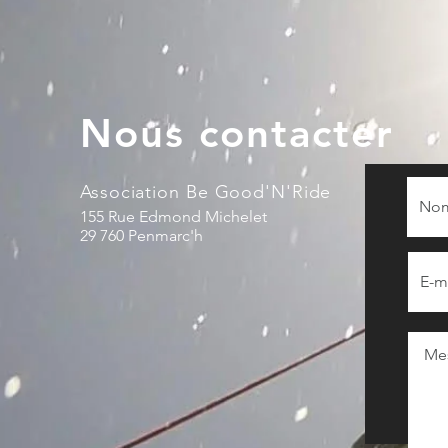
Nous contacter
Association Be Good'N'Ride
155 Rue Edmond Michelet
29 760 Penmarc'h