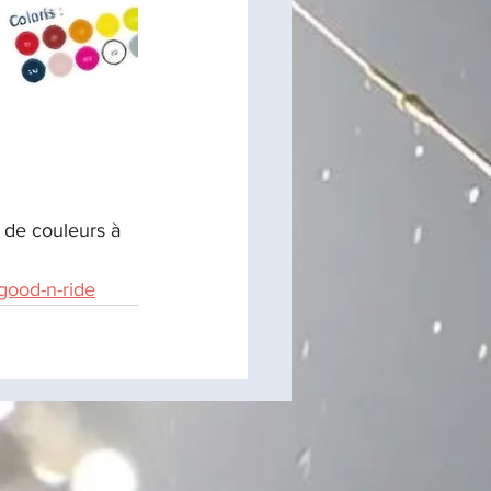
t de couleurs à 
good-n-ride