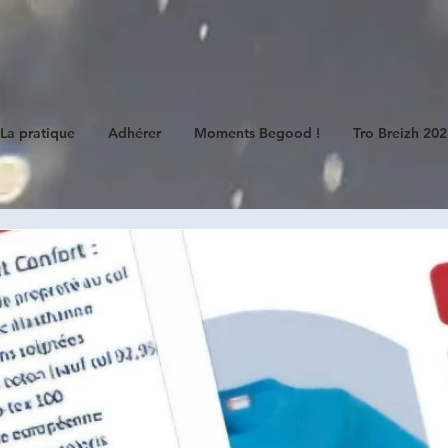
E
La pratique
Adhérer
Moments Begood !
Tro Breizh 20