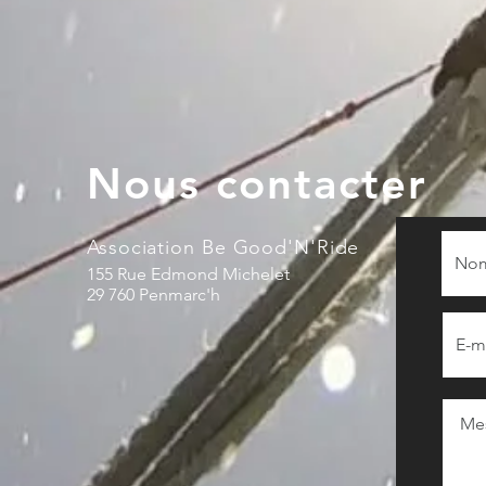
Nous contacter
Association Be Good'N'Ride
155 Rue Edmond Michelet
29 760 Penmarc'h