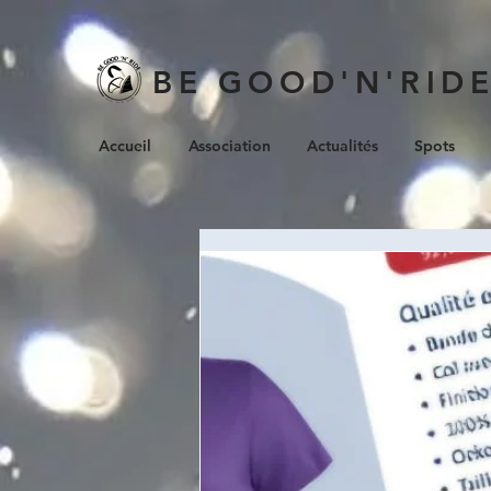
BE GOOD'N'RID
Accueil
Association
Actualités
Spots