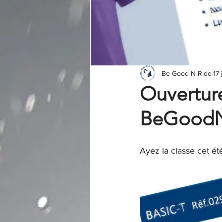
Be Good N Ride
17
Ouvertur
BeGoodN
Ayez la classe cet été