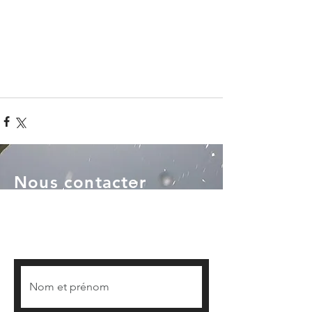
Nous contacter
Association Be Good'N'Ride
155 Rue Edmond Michelet
29 760 Penmarc'h