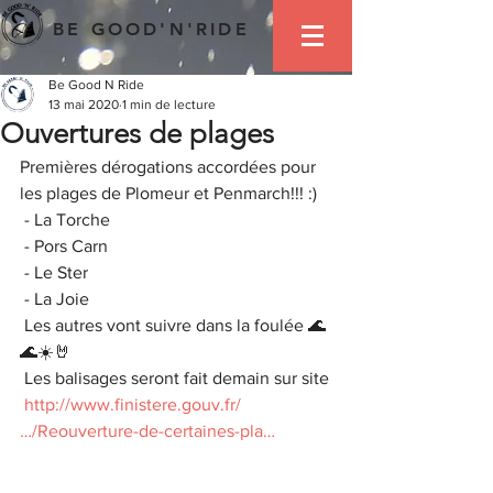
BE GOOD'N'RIDE
Be Good N Ride
13 mai 2020
1 min de lecture
Ouvertures de plages
Premières dérogations accordées pour 
les plages de Plomeur et Penmarch!!! :)
 - La Torche
 - Pors Carn
 - Le Ster
 - La Joie
 Les autres vont suivre dans la foulée 🌊
🌊☀️🤘
 Les balisages seront fait demain sur site
http://www.finistere.gouv.fr/
…/Reouverture-de-certaines-pla…