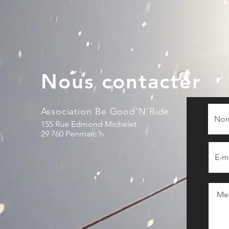
Nous contacter
Association Be Good'N'Ride
155 Rue Edmond Michelet
29 760 Penmarc'h