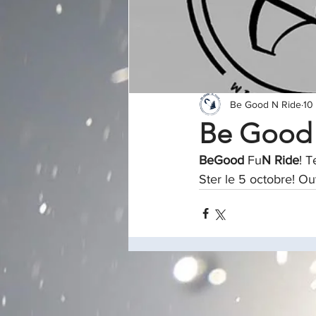
Be Good N Ride
10
Be Good 
BeGood 
Fu
N Ride
! T
Ster le 5 octobre! Ou