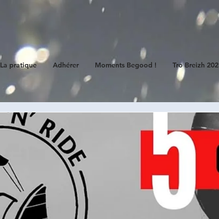
E
La pratique
Adhérer
Moments Begood !
Tro Breizh 20