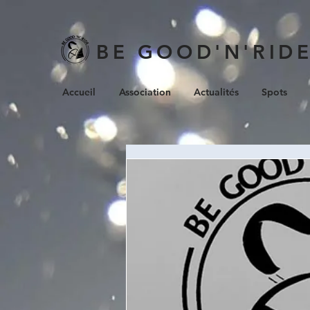
BE GOOD'N'RID
Accueil
Association
Actualités
Spots